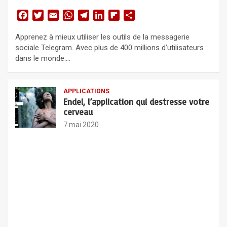
F
T
E
W
T
L
F
P
a
w
m
h
e
i
l
a
Apprenez à mieux utiliser les outils de la messagerie
c
i
a
a
l
n
i
r
sociale Telegram. Avec plus de 400 millions d’utilisateurs
e
t
i
t
e
k
p
t
dans le monde.…
b
t
l
s
g
e
b
a
o
e
A
r
d
o
g
o
r
p
a
I
a
e
APPLICATIONS
k
p
m
n
r
r
Endel, l’application qui destresse votre
d
cerveau
7 mai 2020