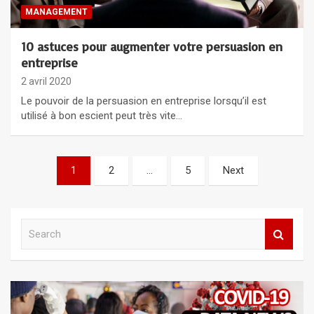
MANAGEMENT
10 astuces pour augmenter votre persuasion en
entreprise
2 avril 2020
Le pouvoir de la persuasion en entreprise lorsqu’il est
utilisé à bon escient peut très vite…
Navigation
1
2
…
5
Next
des
articles
S
e
a
r
c
A
h
d