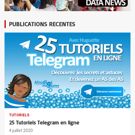
v
e
r
PUBLICATIONS RECENTES
t
i
s
e
m
e
n
t
:
TUTORIELS
25 Tutoriels Telegram en ligne
4 juillet 2020