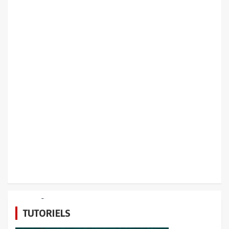
HIGH-TECH
OBJETS CONNECTES
TUTORIELS
Huawei Mate X
4 mai 2020