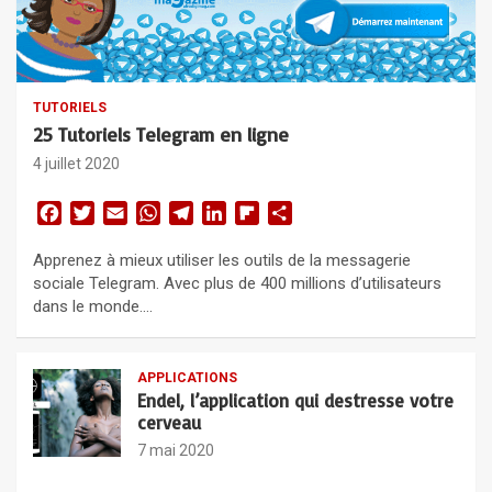
:
TUTORIELS
25 Tutoriels Telegram en ligne
4 juillet 2020
F
T
E
W
T
L
F
P
a
w
m
h
e
i
l
a
Apprenez à mieux utiliser les outils de la messagerie
c
i
a
a
l
n
i
r
sociale Telegram. Avec plus de 400 millions d’utilisateurs
e
t
i
t
e
k
p
t
dans le monde.…
b
t
l
s
g
e
b
a
o
e
A
r
d
o
g
o
r
p
a
I
a
e
APPLICATIONS
k
p
m
n
r
r
Endel, l’application qui destresse votre
d
cerveau
7 mai 2020