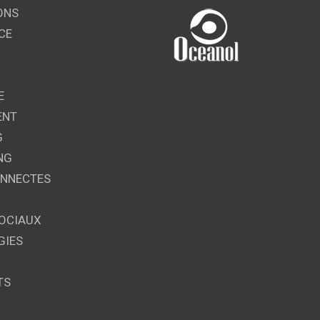
ONS
CE
E
ENT
G
NG
ONNECTES
OCIAUX
GIES
TS