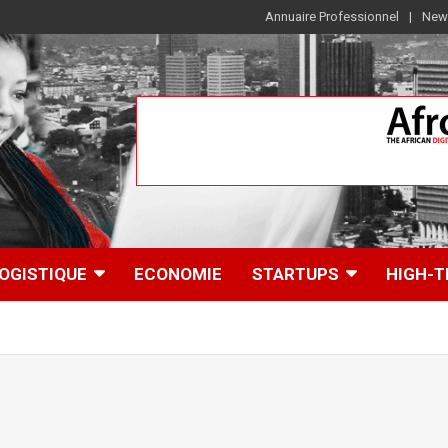
Annuaire Professionnel
News
OGISTIQUE
ECONOMIE
STARTUPS
HIGH-T