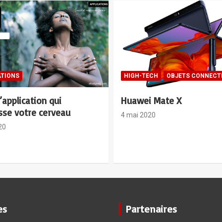
ECH
OBJETS CONNECTES
MANAGEMENT
 Mate X
Management : 6 Attitude
mieux gérer les conflits 
20
entreprise
30 avril 2020
es
Partenaires