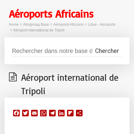
Aéroports Africains
Home
Afrogimag Base
Aéroports Africains
Libye - Aéroports
Aéroport international de Tripoli
Aéroport international de
Tripoli
F
T
E
W
T
L
F
P
a
w
m
h
e
i
l
a
c
i
a
a
l
n
i
r