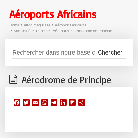
Aéroports Africains
Home
Afrogimag Base
Aéroports Africains
Sao Tomé-et-Principe - Aéroports
Aérodrome de Principe
Aérodrome de Principe
F
T
E
W
T
L
F
P
a
w
m
h
e
i
l
a
c
i
a
a
l
n
i
r
e
t
i
t
e
k
p
t
b
t
l
s
g
e
b
a