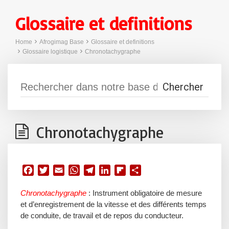
Glossaire et definitions
Home
Afrogimag Base
Glossaire et definitions
Glossaire logistique
Chronotachygraphe
Chronotachygraphe
F
T
E
W
T
L
F
P
a
w
m
h
e
i
l
a
Chronotachygraphe
: Instrument obligatoire de mesure
c
i
a
a
l
n
i
r
et d’enregistrement de la vitesse et des différents temps
e
t
i
t
e
k
p
t
de conduite, de travail et de repos du conducteur.
b
t
l
s
g
e
b
a