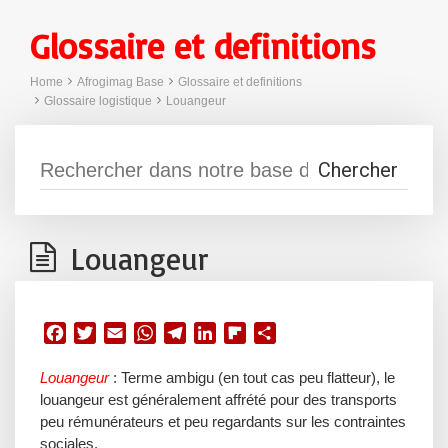
Glossaire et definitions
Home
Afrogimag Base
Glossaire et definitions
Glossaire logistique
Louangeur
Louangeur
F
T
E
W
T
L
F
P
a
w
m
h
e
i
l
a
Louangeur
:
Terme ambigu (en tout cas peu flatteur), le
c
i
a
a
l
n
i
r
louangeur est généralement affrété pour des transports
e
t
i
t
e
k
p
t
peu rémunérateurs et peu regardants sur les contraintes
b
t
l
s
g
e
b
a
sociales.