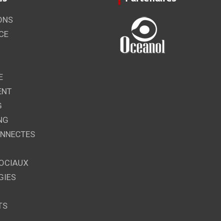
ONS
CE
E
ENT
G
NG
ONNECTES
OCIAUX
GIES
TS