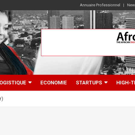
Annuaire Professionnel
News
OGISTIQUE
ECONOMIE
STARTUPS
HIGH-T
r)