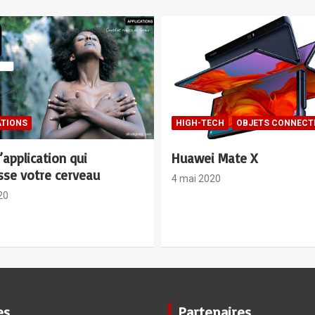
ECH
OBJETS CONNECTES
MANAGEMENT
 Mate X
Management : 6 Attitude
mieux gérer les conflits 
20
entreprise
30 avril 2020
es
Partenaires